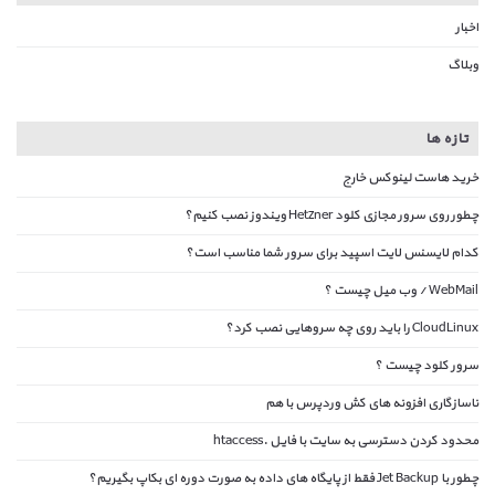
اخبار
وبلاگ
تازه ها
خرید هاست لینوکس خارج
چطور روی سرور مجازی کلود Hetzner ویندوز نصب کنیم؟
کدام لایسنس لایت اسپید برای سرور شما مناسب است؟
WebMail / وب میل چیست ؟
CloudLinux را باید روی چه سروهایی نصب کرد؟
سرور کلود چیست ؟
ناسازگاری افزونه های کش وردپرس با هم
محدود کردن دسترسی به سایت با فایل .htaccess
چطور با Jet Backup فقط از پایگاه های داده به صورت دوره ای بکاپ بگیریم؟