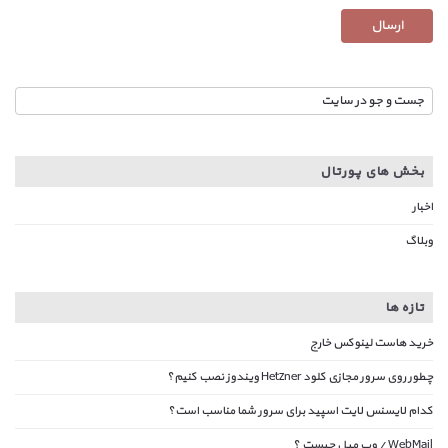
بخش های پورتال
اخبار
وبلاگ
تازه ها
خرید هاست لینوکس خارج
چطور روی سرور مجازی کلود Hetzner ویندوز نصب کنیم؟
کدام لایسنس لایت اسپید برای سرور شما مناسب است؟
WebMail / وب میل چیست ؟