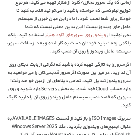
زمانی که یک سرور مجازی/کلود از هتزنر تهیه می‌کنید، هر نوع
توزیع لینوکسی که خواسته باشید را می‌توانید انتخاب کنید تا
خودکار برای شما نصب شود. اما در این میان خبری از سیستم
عامل‌های ویندوز نیست! این بدین معنی نیست که شما
نمی‌توانید از
ویندوز روی سرورهای کلود هتزنر
استفاده کنید. بلکه
با کمی زحمت باید خودتان دست به کار شده و بعد از ساخت سرور،
سیستم عامل ویندوز را روی آن نصب کنید.
اگر سرور را به تازگی تهیه کرده باشید که نگرانی از بابت دیتای روی
آن ندارید. در غیر این صورت اگر سرور قدیمی‌تان را می‌خواهید به
سرور ویندوز تبدیل کنید، تمامی دیتاهای آن از بین خواهد رفت!
وارد حساب Cloud خود شده. به بخش Servers وارد شوید و روی
سروری که قصد نصب سیستم عامل ویندوز روی آن را دارید کلیک
کنید.
سربرگ ISO Images را باز کنید از قسمت AVAILABLE IMAGES به
دنبال ایمیج‌های ویندوزی بگردید. مثلا Windows Server 2025
English را پیدا می‌کنید و روی دکمهٔ Mount روبروی آن کلیک