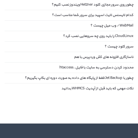
چطور روی سرور مجازی کلود Hetzner ویندوز نصب کنیم؟
کدام لایسنس لایت اسپید برای سرور شما مناسب است؟
WebMail / وب میل چیست ؟
CloudLinux را باید روی چه سروهایی نصب کرد؟
سرور کلود چیست ؟
ناسازگاری افزونه های کش وردپرس با هم
محدود کردن دسترسی به سایت با فایل .htaccess
چطور با Jet Backup فقط از پایگاه های داده به صورت دوره ای بکاپ بگیریم؟
نکات مهمی که باید قبل از آپدیت WHMCS بدانید