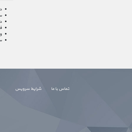
دا
س
دا
فعا
وب
سیست
تماس با ما
شرایط سرویس