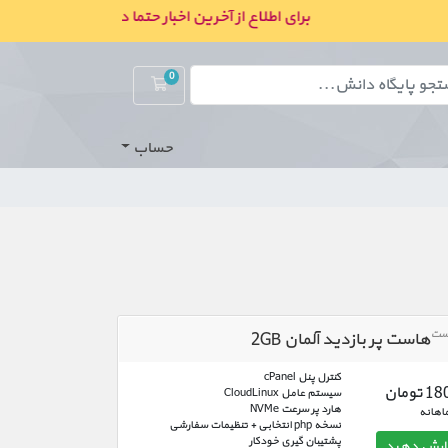
برای اطلاع از آخرین اخبار حتما در کانال ما در بله عض
0
کارت خرید
حساب
هاست پر بازدید آلمان 2GB
کنترل پنل cPanel
ومان
سیستم عامل CloudLinux
هارد پر سرعت NVMe
اهانه
نسخه php انتخابی + تنظیمات سفارشی
پشتیبان گیری خودکار
رش دهید