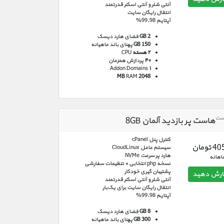
آنتی شلر و آنتی اسکنر قدرتمند
انتقال رایگان سایت
آپتایم 99.98%
GB 2
فضای هارد دیسک
150 GB
پهنای باند ماهیانه
۲ هسته
CPU
۴۰
پردازش همزمان
Addon Domains
۱
RAM
2048 MB
هاست پر بازدید آلمان 8GB
کنترل پنل cPanel
ومان
سیستم عامل CloudLinux
هارد پر سرعت NVMe
اهانه
نسخه php انتخابی + تنظیمات سفارشی
پشتیبان گیری خودکار
رش دهید
آنتی شلر و آنتی اسکنر قدرتمند
انتقال رایگان سایت برای یک‌بار
آپتایم 99.98%
GB 8
فضای هارد دیسک
300 GB
پهنای باند ماهیانه