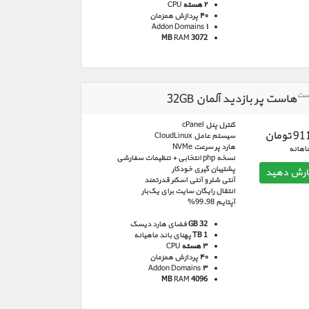
۲ هسته
CPU
۴۰
پردازش همزمان
Addon Domains
۱
RAM
3072 MB
هاست پر بازدید آلمان 32GB
کنترل پنل cPanel
ومان
سیستم عامل CloudLinux
هارد پر سرعت NVMe
اهانه
نسخه php انتخابی + تنظیمات سفارشی
پشتیبان گیری خودکار
رش دهید
آنتی شلر و آنتی اسکنر قدرتمند
انتقال رایگان سایت برای یک‌بار
آپتایم 99.98%
GB 32
فضای هارد دیسک
1 TB
پهنای باند ماهیانه
۳ هسته
CPU
۴۰
پردازش همزمان
Addon Domains
۳
RAM
4096 MB