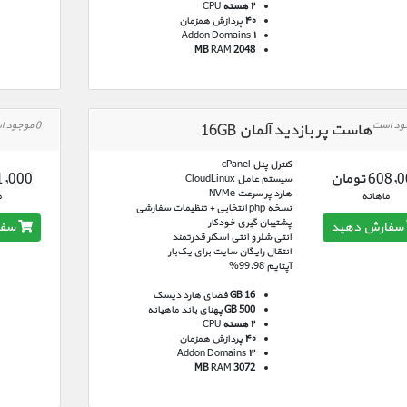
۲ هسته
CPU
۴۰
پردازش همزمان
Addon Domains
۱
RAM
2048 MB
0 موجود است
هاست پر بازدید آلمان 16GB
کنترل پنل cPanel
608 تومان
911,000 ت
سیستم عامل CloudLinux
هارد پر سرعت NVMe
ماهانه
م
نسخه php انتخابی + تنظیمات سفارشی
پشتیبان گیری خودکار
سفارش دهید
سفا
آنتی شلر و آنتی اسکنر قدرتمند
انتقال رایگان سایت برای یک‌بار
آپتایم 99.98%
GB 16
فضای هارد دیسک
500 GB
پهنای باند ماهیانه
۲ هسته
CPU
۴۰
پردازش همزمان
Addon Domains
۳
RAM
3072 MB