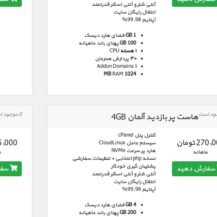
آنتی شلر و آنتی اسکنر قدرتمند
انتقال رایگان سایت
آپتایم 99.98%
GB 1
فضای هارد دیسک
100 GB
پهنای باند ماهیانه
۱ هسته
CPU
۳۰
پردازش همزمان
Addon Domains
۱
RAM
1024 MB
0 موجود است
هاست پر بازدید آلمان 4GB
کنترل پنل cPanel
270 تومان
405,000 ت
سیستم عامل CloudLinux
هارد پر سرعت NVMe
ماهانه
م
نسخه php انتخابی + تنظیمات سفارشی
پشتیبان گیری خودکار
سفارش دهید
سفا
آنتی شلر و آنتی اسکنر قدرتمند
انتقال رایگان سایت
آپتایم 99.98%
GB 4
فضای هارد دیسک
200 GB
پهنای باند ماهیانه