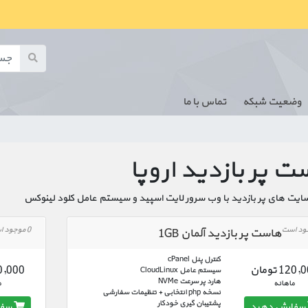
وضعیت شبکه
تماس با ما
 پر بازدید اروپا
ت های پر بازدید با وب سرور لایت اسپید و سیستم عامل کلود لینوکس
0 موجود است
هاست پر بازدید آلمان 1GB
کنترل پنل cPanel
120 تومان
180,000 ت
سیستم عامل CloudLinux
هارد پر سرعت NVMe
ماهانه
م
نسخه php انتخابی + تنظیمات سفارشی
پشتیبان گیری خودکار
سفارش دهید
سفا