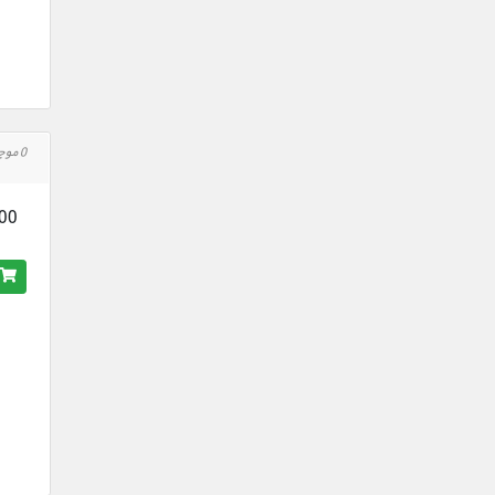
0 موجود است
,000