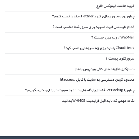
خرید هاست لینوکس خارج
چطور روی سرور مجازی کلود Hetzner ویندوز نصب کنیم؟
کدام لایسنس لایت اسپید برای سرور شما مناسب است؟
WebMail / وب میل چیست ؟
CloudLinux را باید روی چه سروهایی نصب کرد؟
سرور کلود چیست ؟
ناسازگاری افزونه های کش وردپرس با هم
محدود کردن دسترسی به سایت با فایل .htaccess
چطور با Jet Backup فقط از پایگاه های داده به صورت دوره ای بکاپ بگیریم؟
نکات مهمی که باید قبل از آپدیت WHMCS بدانید