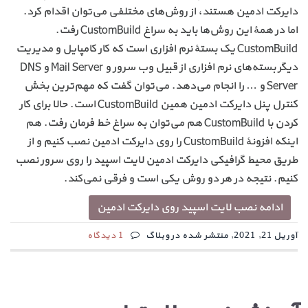
دایرکت ادمین هستند، از روش‌های مختلفی می‌توان اقدام کرد.
اما در همهٔ این روش‌ها باید به سراغ CustomBuild رفت.
CustomBuild یک بستهٔ نرم افزاری است که کار کامپایل و مدیریت
دیگر بسته‌های نرم افزاری از قبیل وب سرور و Mail Server و DNS
Server و … را انجام می‌دهد. می‌توان گفت که مهم‌ترین بخش
کنترل پنل دایرکت ادمین همین CustomBuild است. حالا برای کار
کردن با CustomBuild هم می‌توان به سراغ خط فرمان رفت. هم
اینکه افزونهٔ CustomBuild را روی دایرکت ادمین نصب کنیم و از
طریق محیط گرافیکی دایرکت ادمین لایت اسپید را روی سرور نصب
کنیم. نتیجه در هر دو روش یکی است و فرقی نمی‌کند.
ادامه نصب لایت اسپید روی دایرکت ادمین
آوریل 21, 2021, منتشر شده در وبلاگ
1 دیدگاه