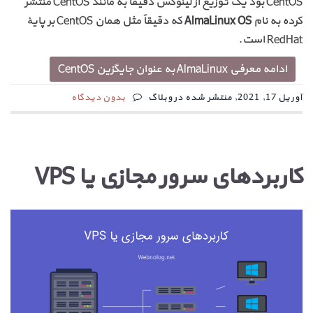
CentOS بود یک توزیع از لینوکس دقیقاً به مانند CentOS منتشر
کرده به نام
AlmaLinux OS
که دقیقاً مثل همان CentOS بر پایهٔ
RedHat است.
ادامه معرفی AlmaLinux به عنوان جایگزین CentOS
آوریل 17, 2021, منتشر شده در وبلاگ
بدون دیدگاه
کاربردهای سرور مجازی یا VPS