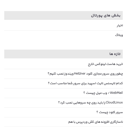
بخش های پورتال
اخبار
وبلاگ
تازه ها
خرید هاست لینوکس خارج
چطور روی سرور مجازی کلود Hetzner ویندوز نصب کنیم؟
کدام لایسنس لایت اسپید برای سرور شما مناسب است؟
WebMail / وب میل چیست ؟
CloudLinux را باید روی چه سروهایی نصب کرد؟
سرور کلود چیست ؟
ناسازگاری افزونه های کش وردپرس با هم