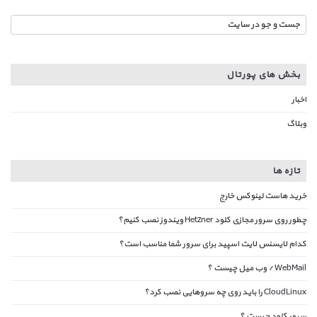
بخش های پورتال
اخبار
وبلاگ
تازه ها
خرید هاست لینوکس خارج
چطور روی سرور مجازی کلود Hetzner ویندوز نصب کنیم؟
کدام لایسنس لایت اسپید برای سرور شما مناسب است؟
WebMail / وب میل چیست ؟
CloudLinux را باید روی چه سروهایی نصب کرد؟
سرور کلود چیست ؟