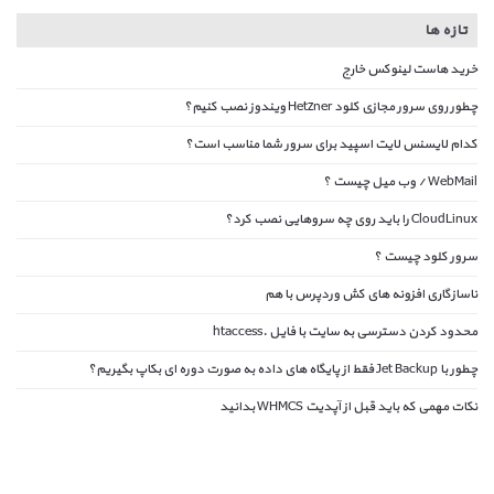
تازه ها
خرید هاست لینوکس خارج
چطور روی سرور مجازی کلود Hetzner ویندوز نصب کنیم؟
کدام لایسنس لایت اسپید برای سرور شما مناسب است؟
WebMail / وب میل چیست ؟
CloudLinux را باید روی چه سروهایی نصب کرد؟
سرور کلود چیست ؟
ناسازگاری افزونه های کش وردپرس با هم
محدود کردن دسترسی به سایت با فایل .htaccess
چطور با Jet Backup فقط از پایگاه های داده به صورت دوره ای بکاپ بگیریم؟
نکات مهمی که باید قبل از آپدیت WHMCS بدانید