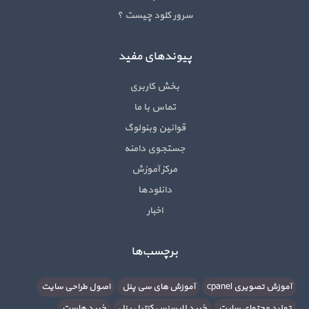
سرور کلود چیست ؟
پیوندهای مفید
بخش کاربری
تماس با ما
قوانین وبنولوگ
جستجوی دامنه
مرکز آموزش
دانلودها
اخبار
برچسب‌ها
آموزش تصویری cpanel
آموزش های سی پنل
اصول طراحی سایت
تولید محتوای سایت
خرید لایسنس کنترل پنل
خرید هاست