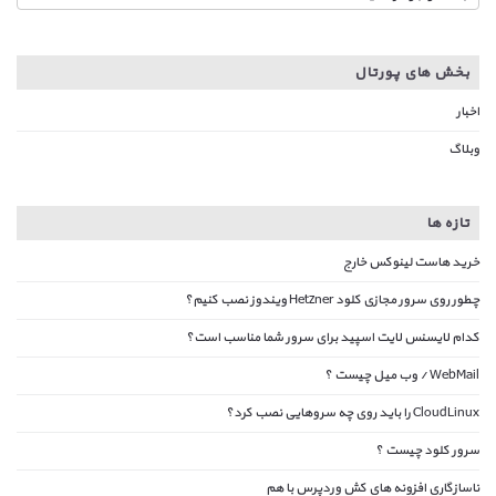
بخش های پورتال
اخبار
وبلاگ
تازه ها
خرید هاست لینوکس خارج
چطور روی سرور مجازی کلود Hetzner ویندوز نصب کنیم؟
کدام لایسنس لایت اسپید برای سرور شما مناسب است؟
WebMail / وب میل چیست ؟
CloudLinux را باید روی چه سروهایی نصب کرد؟
سرور کلود چیست ؟
ناسازگاری افزونه های کش وردپرس با هم