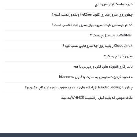
خرید هاست لینوکس خارج
چطور روی سرور مجازی کلود Hetzner ویندوز نصب کنیم؟
کدام لایسنس لایت اسپید برای سرور شما مناسب است؟
WebMail / وب میل چیست ؟
CloudLinux را باید روی چه سروهایی نصب کرد؟
سرور کلود چیست ؟
ناسازگاری افزونه های کش وردپرس با هم
محدود کردن دسترسی به سایت با فایل .htaccess
چطور با Jet Backup فقط از پایگاه های داده به صورت دوره ای بکاپ بگیریم؟
نکات مهمی که باید قبل از آپدیت WHMCS بدانید