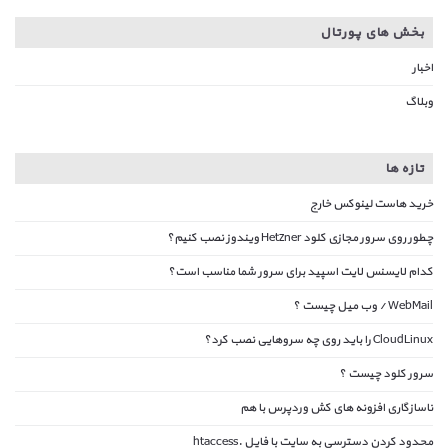
بخش های پورتال
اخبار
وبلاگ
تازه ها
خرید هاست لینوکس خارج
چطور روی سرور مجازی کلود Hetzner ویندوز نصب کنیم؟
کدام لایسنس لایت اسپید برای سرور شما مناسب است؟
WebMail / وب میل چیست ؟
CloudLinux را باید روی چه سروهایی نصب کرد؟
سرور کلود چیست ؟
ناسازگاری افزونه های کش وردپرس با هم
محدود کردن دسترسی به سایت با فایل .htaccess