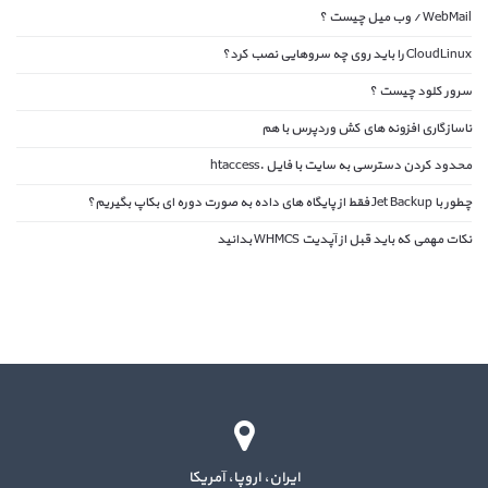
WebMail / وب میل چیست ؟
CloudLinux را باید روی چه سروهایی نصب کرد؟
سرور کلود چیست ؟
ناسازگاری افزونه های کش وردپرس با هم
محدود کردن دسترسی به سایت با فایل .htaccess
چطور با Jet Backup فقط از پایگاه های داده به صورت دوره ای بکاپ بگیریم؟
نکات مهمی که باید قبل از آپدیت WHMCS بدانید
ایران، اروپا، آمریکا