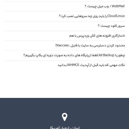
WebMail / وب میل چیست ؟
CloudLinux را باید روی چه سروهایی نصب کرد؟
سرور کلود چیست ؟
ناسازگاری افزونه های کش وردپرس با هم
محدود کردن دسترسی به سایت با فایل .htaccess
چطور با Jet Backup فقط از پایگاه های داده به صورت دوره ای بکاپ بگیریم؟
نکات مهمی که باید قبل از آپدیت WHMCS بدانید
ایران، اروپا، آمریکا