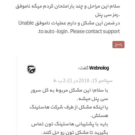
سلام این مراحل و چند بار امتحان کردم میگه ناموفق
.رمز سی پنل
در ضمن این مشکل و دارم عملیات ناموفق Unable
to auto-login. Please contact support.
پاسخ
گفت:
Webnolog
سپتامبر 15, 2018 در 2:21 ب.ظ
با سلام؛ این مشکل مربوط به کل سرور
سی پنل میشه.
یا اینکه مشکل از طرف شرکت هاستینگ
هستش.
باید با پشتیبانی هاستینگ تون تماس
بگیرید تا مشکل تون رو حل کنند.