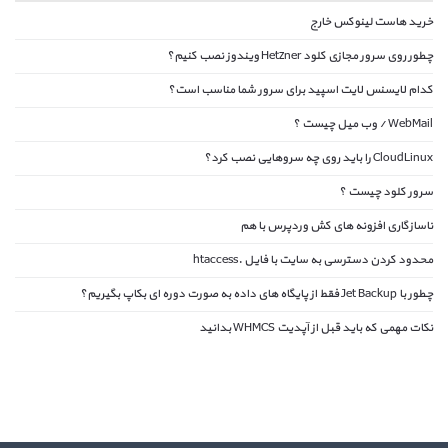
خرید هاست لینوکس خارج
چطور روی سرور مجازی کلود Hetzner ویندوز نصب کنیم؟
کدام لایسنس لایت اسپید برای سرور شما مناسب است؟
WebMail / وب میل چیست ؟
CloudLinux را باید روی چه سروهایی نصب کرد؟
سرور کلود چیست ؟
ناسازگاری افزونه های کش وردپرس با هم
محدود کردن دسترسی به سایت با فایل .htaccess
چطور با Jet Backup فقط از پایگاه های داده به صورت دوره ای بکاپ بگیریم؟
نکات مهمی که باید قبل از آپدیت WHMCS بدانید