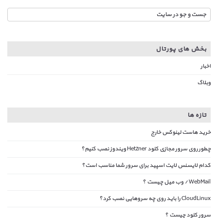
بخش های پورتال
اخبار
وبلاگ
تازه ها
خرید هاست لینوکس خارج
چطور روی سرور مجازی کلود Hetzner ویندوز نصب کنیم؟
کدام لایسنس لایت اسپید برای سرور شما مناسب است؟
WebMail / وب میل چیست ؟
CloudLinux را باید روی چه سروهایی نصب کرد؟
سرور کلود چیست ؟