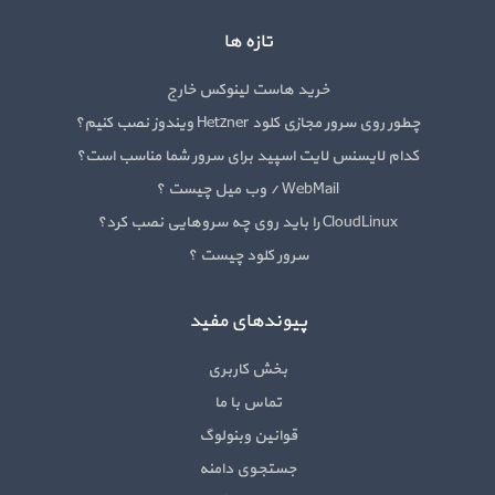
تازه ها
خرید هاست لینوکس خارج
چطور روی سرور مجازی کلود Hetzner ویندوز نصب کنیم؟
کدام لایسنس لایت اسپید برای سرور شما مناسب است؟
WebMail / وب میل چیست ؟
CloudLinux را باید روی چه سروهایی نصب کرد؟
سرور کلود چیست ؟
پیوندهای مفید
بخش کاربری
تماس با ما
قوانین وبنولوگ
جستجوی دامنه