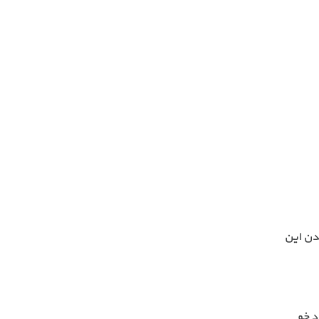
دن این
د خو