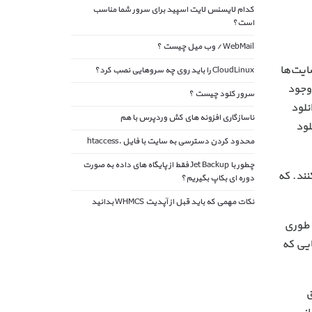
کدام لایسنس لایت اسپید برای سرور شما مناسب
است؟
WebMail / وب میل چیست ؟
ایت‌ها
CloudLinux را باید روی چه سروهایی نصب کرد؟
وجود
سرور کلود چیست ؟
نلود
ناسازگاری افزونه های کش وردپرس با هم
لود
محدود کردن دسترسی به سایت با فایل .htaccess
چطور با Jet Backup فقط از پایگاه های داده به صورت
ند. که
دوره ای بکاپ بگیریم؟
نکات مهمی که باید قبل از آپدیت WHMCS بدانید
 طوری
ایی که
ق