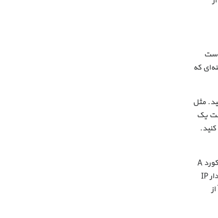
ز
هاست
ه‌ای که
 آن هستید. مثل
 است یک
کنید.
اما بعد از ثبت سفارش حتماً به کنترل پنل هاستی بروید که دامنه روی آن میزبانی می‌شود. و از آنجا وارد بخش DNS شده و یک رکورد A
ایجاد کنید. مثلاً در کنترل پنل سی پنل، باید وارد بخش Zone Editor شوید و روی Manage یک دامنه کلیک کنید و رکورد A با مقدار IP
از