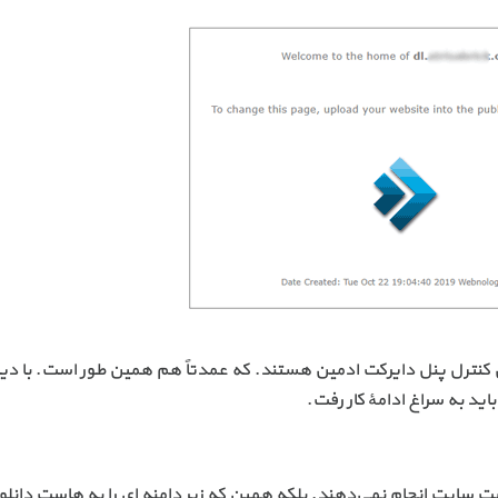
 کنترل پنل دایرکت ادمین هستند. که عمدتاً هم همین طور است. با دی
 به سراغ ادامهٔ کار رفت.
ست سایت انجام نمی‌دهند. بلکه همین که زیر دامنه ای را به هاست دانلو