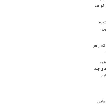
ساخته خواهد
ت به
یل،
و رمز عبور است که از هر
نه،
‌های چند
اری
 عادی