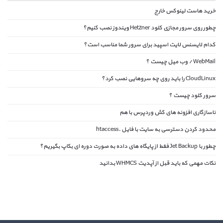
خرید هاست لینوکس خارج
چطور روی سرور مجازی کلود Hetzner ویندوز نصب کنیم؟
کدام لایسنس لایت اسپید برای سرور شما مناسب است؟
WebMail / وب میل چیست ؟
CloudLinux را باید روی چه سروهایی نصب کرد؟
سرور کلود چیست ؟
ناسازگاری افزونه های کش وردپرس با هم
محدود کردن دسترسی به سایت با فایل .htaccess
چطور با Jet Backup فقط از پایگاه های داده به صورت دوره ای بکاپ بگیریم؟
نکات مهمی که باید قبل از آپدیت WHMCS بدانید