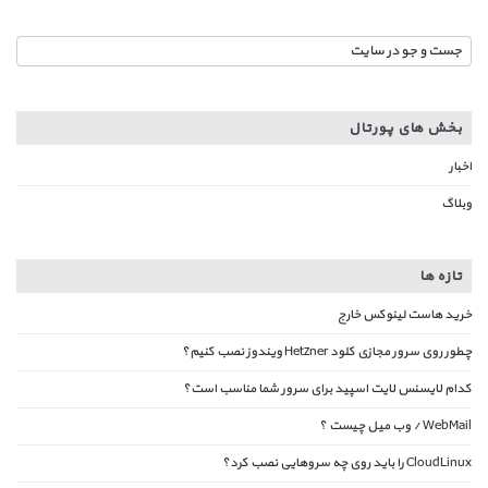
بخش های پورتال
اخبار
وبلاگ
تازه ها
خرید هاست لینوکس خارج
چطور روی سرور مجازی کلود Hetzner ویندوز نصب کنیم؟
کدام لایسنس لایت اسپید برای سرور شما مناسب است؟
WebMail / وب میل چیست ؟
CloudLinux را باید روی چه سروهایی نصب کرد؟