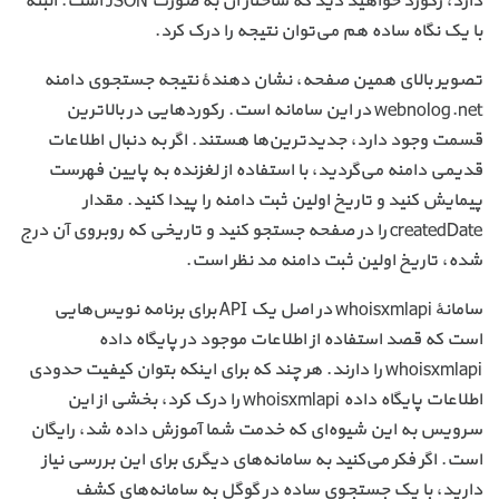
دارد، رکورد خواهید دید که ساختار آن به صورت JSON است. البته
با یک نگاه ساده هم می‌توان نتیجه را درک کرد.
تصویر بالای همین صفحه، نشان دهندهٔ نتیجه جستجوی دامنه
webnolog.net در این سامانه است. رکوردهایی در بالاترین
قسمت وجود دارد، جدیدترین‌ها هستند. اگر به دنبال اطلاعات
قدیمی دامنه می‌گردید، با استفاده از لغزنده به پایین فهرست
پیمایش کنید و تاریخ اولین ثبت دامنه را پیدا کنید. مقدار
createdDate را در صفحه جستجو کنید و تاریخی که روبروی آن درج
شده، تاریخ اولین ثبت دامنه مد نظر است.
سامانهٔ whoisxmlapi در اصل یک API برای برنامه نویس‌هایی
است که قصد استفاده از اطلاعات موجود در پایگاه داده
whoisxmlapi را دارند. هر چند که برای اینکه بتوان کیفیت حدودی
اطلاعات پایگاه داده whoisxmlapi را درک کرد، بخشی از این
سرویس به این شیوه‌ای که خدمت شما آموزش داده شد، رایگان
است. اگر فکر می‌کنید به سامانه‌های دیگری برای این بررسی نیاز
دارید، با یک جستجوی ساده در گوگل به سامانه‌های کشف