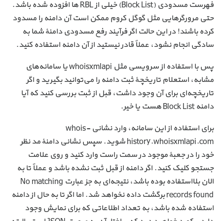
فهرست مسدودی (Block List) خیلی از RBL ها افزوده شده باشد.
حتی مرورگرهایی مثل گوگل کروم ممکن است آن دامنه را مسدود
کرده باشند! در این حالت اگر فرآیند رفع مسدودی دامنهٔ شما به
سادگی انجام نشود، عملاً قادر نیستید از آن دامنه استفاده کنید.
پس با استفاده از سرویسی مثل whoisxmlapi یا سامانه‌های
مشابه، استعلام تاریخچهٔ ثبت دامنه را می‌توانید بگیرید و اگر
تاریخچه‌ای برای آن وجود داشت، قبل از ثبت بررسی کنید که آیا
دامنه Block List هست یا خیر.
برای استفاده از این سامانه، وارد نشانی whois-
history.whoisxmlapi.com شوید. سپس نشانی دامنهٔ مد نظر
خود را در جعبهٔ موجود در سمت راست وارد کنید و روی علامت
جستجو کلیک کنید. اگر دامنه از قبل ثبت نشده باشد و عملاً تا به
الان بلااستفاده بوده باشد، نتیجه‌ای به جز عبارت No matching
records found برگشت داده نخواهد شد. اما اگر تا به حال از دامنه
استفاده شده باشد، به تعداد اطلاعاتی که برای نمایش وجود