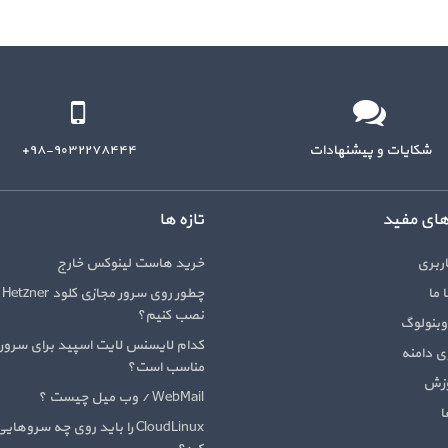
شکایات و پیشنهادات
۹۸-۹۰۳۲۲۷۸۴۴۴+
های مفید
تازه ها
ربری
خرید هاست لینوکس خارج
 ما
چط
نصب کنیم؟
وبنولوگ
کدام لایسنس لایت اسپید برای سرور
 دامنه
مناسب است؟
وزش
WebMail / وب میل چیست ؟
ا
CloudLinux را باید روی چه سرو