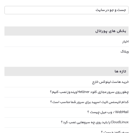
بخش های پورتال
اخبار
وبلاگ
تازه ها
خرید هاست لینوکس خارج
چطور روی سرور مجازی کلود Hetzner ویندوز نصب کنیم؟
کدام لایسنس لایت اسپید برای سرور شما مناسب است؟
WebMail / وب میل چیست ؟
CloudLinux را باید روی چه سروهایی نصب کرد؟
سرور کلود چیست ؟