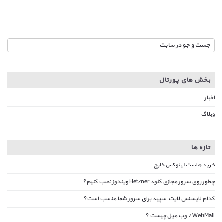
بخش های پورتال
اخبار
وبلاگ
تازه ها
خرید هاست لینوکس خارج
چطور روی سرور مجازی کلود Hetzner ویندوز نصب کنیم؟
کدام لایسنس لایت اسپید برای سرور شما مناسب است؟
WebMail / وب میل چیست ؟