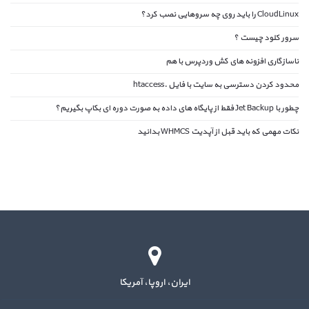
CloudLinux را باید روی چه سروهایی نصب کرد؟
سرور کلود چیست ؟
ناسازگاری افزونه های کش وردپرس با هم
محدود کردن دسترسی به سایت با فایل .htaccess
چطور با Jet Backup فقط از پایگاه های داده به صورت دوره ای بکاپ بگیریم؟
نکات مهمی که باید قبل از آپدیت WHMCS بدانید
ایران، اروپا، آمریکا