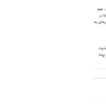
 SSL رایگان استفاده کنید. هم
. همچنین معمولاً در
ز نظر سئو هم ضربه‌ای به
ر سایت
 پیدا