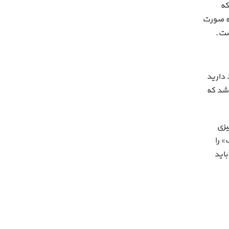
ا است که
به صورت
شت.
 دارید
اشد که
یزی
» را
باید