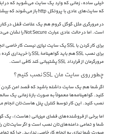
که سایت‌های عادی با پروتکل http باز می‌شوند که بیشتر مرورگرها اصلا آن را نشان نمی‌دهند.
در مرورگری مثل گوگل کروم هم یک علامت قفل در کنار ن
است. اما در حالت عادی عبارت Not Secure را نشان می‌دهد.
برای نصب SSL هم باید گو
مرورگرمان از قرارداد SSL پشتیبانی کند کافی است.
چطور روی سایت مان SSL نصب کنیم؟
کنید. گواهینامه‌ها معمولاً به صورت بازهٔ زمانی یک سال
نصب کنید. این کار توسط کنترل پنل هاست‌تان انجام م
اما برخی از فروشنده‌های فضای میزبانی (هاست)، یک گواهینامهٔ SSL رایگان هم ارائه 
صورت شما نیازی به انجام کار خاصی ندارید. چرا که تما