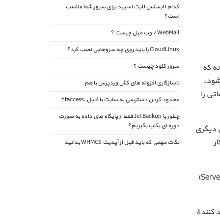
کدام لایسنس لایت اسپید برای سرور شما مناسب
است؟
WebMail / وب میل چیست ؟
CloudLinux را باید روی چه سروهایی نصب کرد؟
دی رایانه که
سرور کلود چیست ؟
شود،
ناسازگاری افزونه های کش وردپرس با هم
تی را
محدود کردن دسترسی به سایت با فایل .htaccess
چطور با Jet Backup فقط از پایگاه های داده به صورت
دوره ای بکاپ بگیریم؟
ص دیگری
ر
نکات مهمی که باید قبل از آپدیت WHMCS بدانید
زمانی که یک بازدید کننده وارد یک سایت می‌شود، برای باز کردن یک صفحه از آن سایت، باید با یک رایانهٔ دیگر که به آن سرور (Server)
 کنندهٔ