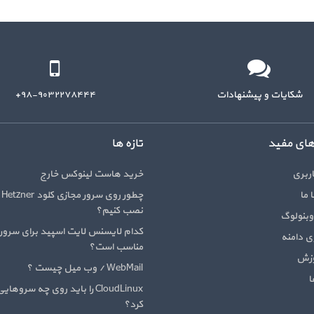
شکایات و پیشنهادات
۹۸-۹۰۳۲۲۷۸۴۴۴+
های مفید
تازه ها
ربری
خرید هاست لینوکس خارج
 ما
چط
نصب کنیم؟
وبنولوگ
کدام لایسنس لایت اسپید برای سرور
 دامنه
مناسب است؟
وزش
WebMail / وب میل چیست ؟
ا
CloudLinux را باید روی چه سرو
کرد؟