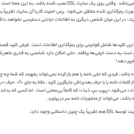
سایت و رایانهٔ سرور (که سایت روی آن قرار گرفته است) می‌باشد. وقتی روی یک سایت SSL نصب شده باشد، به این معن
ورت رمزگذاری شده منتقل می‌شود. پس امنیت کار با آن سایت تقریباً 
ایت، در این میان شخص دیگری به اطلاعات تبادلی دسترسی نخواهد دا
ه این کلیدها شامل قوانینی برای رمزگذاری اطلاعات است. فرض کنید قصد
ن است به دست خیلی‌ها بیافتد. حتی امکان دارد شخصی به قدری ماهر ب
غییر دهد!
 باشد، فردی که حتی نامه را هم باز کرده نمی‌تواند بفهمد که شما چه چ
کلمات نامه را با حرف بعدی‌اش جایگزین کنید. مثلا به جای «آ»، حرف «ب
داد» می‌شود «پبپب بپ ذبذ»؛ که کاملاً بی‌معنی است. اما کسی که بداند 
ه باشد، می‌تواند از محتویات نامه سر در بیاورد.
ستانی وجود دارد.