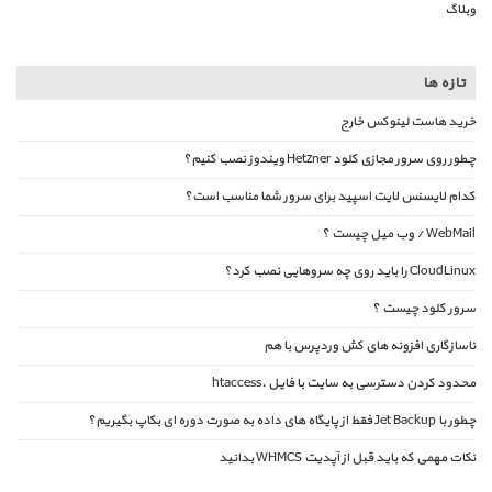
وبلاگ
تازه ها
خرید هاست لینوکس خارج
چطور روی سرور مجازی کلود Hetzner ویندوز نصب کنیم؟
کدام لایسنس لایت اسپید برای سرور شما مناسب است؟
WebMail / وب میل چیست ؟
CloudLinux را باید روی چه سروهایی نصب کرد؟
سرور کلود چیست ؟
ناسازگاری افزونه های کش وردپرس با هم
محدود کردن دسترسی به سایت با فایل .htaccess
چطور با Jet Backup فقط از پایگاه های داده به صورت دوره ای بکاپ بگیریم؟
نکات مهمی که باید قبل از آپدیت WHMCS بدانید