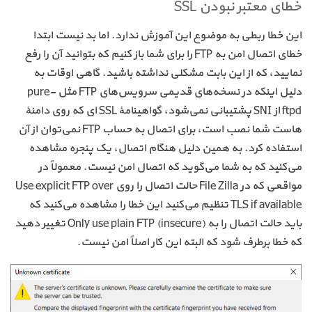
خطای معتبر نبودن SSL
این خطا ربطی به موضوع این آموزش ندارد. اما بد نیست ابتدا
خطای اتصال امن به FTP را برای شما باز کنیم که بتوانید آن را رفع
نمایید، که از این بابت مشکلی نداشته باشید. گاهی اوقات به
دلیل اینکه در نسخه‌های قدیمی سرویس‌های FTP مثل pure-
ftpd از SNI پشتیبانی نمی‌شود، گواهینامهٔ SSL ای که روی دامنهٔ
هاست شما نصب است، برای اتصال به حساب FTP نمی‌توان از آن
استفاده کرد. به همین دلیل هنگام اتصال، یک پنجره مشاهده
می‌کنید که به شما می‌گوید که اتصال امن نیست. معمولاً در
مواقعی که در File Zilla حالت اتصال را روی Use explicit FTP over
TLS if available تنظیم می‌کنید این خطا را مشاهده می‌کنید که
باید حالت اتصال را به Only use plain FTP (insecure) تغییر دهید
که خطا برطرف شود که البته این کار اصلاً امن نیست.