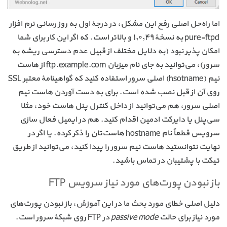
اما راه‌حل اصلی رفع این مشکل، در درجهٔ اول به روز رسانی نرم افزار
pure-ftpd به نسخهٔ ۱٫۰٫۴۹ و بالاتر است. که اگر این کار برای شما
امکان پذیر نبود (به دلایل مختلف از قبیل عدم دسترسی ریشه به
سرور)، می‌توانید به جای نام میزبان ftp.example.com از هاست
نیم (hsotname) اصلی سرور استفاده کنید که گواهینامهٔ معتبر SSL
روی آن از قبل نصب شده است. برای به دست آوردن هاست نیم
اصلی سرور، هم می‌توانید از داخل کنترل پنل هاست خود، مثلا
سی‌پنل یا دایرکت ادمین اقدام کنید. هم در ایمیل فعال سازی
سرویس قطعاً‌ نام hostname هاست‌تان را ذکر کرده. یا اگر در
نهایت نتوانستید هاست نیم سرور را پیدا کنید،‌ می‌توانید از طریق
تیکت با پشتیبان در تماس باشید.
باز نبودن پورت‌های مورد نیاز سرویس FTP
دلیل اصلی خطای مورد بحث ما در این آموزش، باز نبودن پورت‌های
مورد نیاز برای حالت
passive mode
در FTP روی شبکهٔ سرور است.