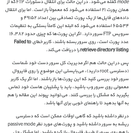
mode
گفته می‌شود. در این حالت برای انتقال دستورات FTP که از
همان پورت ۲۱ استفاده می‌شود که معمولاً باز است. اما برای انتقال
داده‌های فایل‌ها از یک پورت تصادفی بین اعداد ۴۹۱۵۲ و
۶۵۵۳۴ استفاده می‌شود که البته این کاملاً بستگی به تنظیمات
سرویس FTP سرور دارد. اگر این پورت‌ها که چیزی حدود ۱۶,۳۸۲
عدد پورت است، روی سرور بسته باشند، کاربر خطای
Failed to
retrieve directory listing
را دریافت می‌کند.
پس در این حالت هم اگر مدیریت کل سرور دست خود شماست
(دسترسی root دارید)، می‌بایستی این موضوع را روی فایروال
سرور خود بررسی کنید که این پورت‌ها باز باشند. اما اگر یک کاربر
معمولی روی سرور وب باشید، باید با پشتیبان هاست خود تماس
بگیرید که مشکل را بررسی کنند. می‌توانید پیوند این مقاله را هم
به آنها بدهید تا راهنمای خوبی برای آنها باشد.
در نظر داشته باشید که گاهی اوقات ممکن است که دسترسی
ریشه به سرور داشته باشید و پورت‌های مورد نظر passive mode
را هم روی سرور از طریق فایروال باز کرده باشید. اما مشکل حل