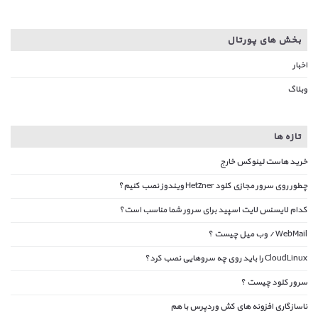
بخش های پورتال
اخبار
وبلاگ
تازه ها
خرید هاست لینوکس خارج
چطور روی سرور مجازی کلود Hetzner ویندوز نصب کنیم؟
کدام لایسنس لایت اسپید برای سرور شما مناسب است؟
WebMail / وب میل چیست ؟
CloudLinux را باید روی چه سروهایی نصب کرد؟
سرور کلود چیست ؟
ناسازگاری افزونه های کش وردپرس با هم