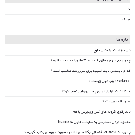
اخبار
وبلاگ
تازه ها
خرید هاست لینوکس خارج
چطور روی سرور مجازی کلود Hetzner ویندوز نصب کنیم؟
کدام لایسنس لایت اسپید برای سرور شما مناسب است؟
WebMail / وب میل چیست ؟
CloudLinux را باید روی چه سروهایی نصب کرد؟
سرور کلود چیست ؟
ناسازگاری افزونه های کش وردپرس با هم
محدود کردن دسترسی به سایت با فایل .htaccess
چطور با Jet Backup فقط از پایگاه های داده به صورت دوره ای بکاپ بگیریم؟