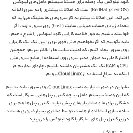
کلود لینوکس یک وصله برای هستهٔ سیستم عامل‌های لینوکس
(CentOS و RedHat) است که امکانات بیشتری را به سرور اضافه
می‌کند. این امکانات بیشتر به کار سرورهای هاستینگ می‌آید که
تعداد زیادی حساب میزبانی سایت (host) روی سرور دارند. اگر
خواسته باشیم به طور خلاصه کارایی کلود لینوکس را شرح دهیم،
باید بگوییم که اگر بخواهیم حائل قوی‌تری را بین تک تک کاربران
روی سرور ایجاد کنیم، که امنیت سایت‌ها را بالاتر ببریم؛ همچنین
اختیار کاملی به عنوان مدیر سرور روی استفاده از منابع سرور مثل
CPU و RAM تک تک مشتریان داشته باشیم، چاره‌ای نداریم جز
اینکه به سراغ استفاده از
CloudLinux
برویم.
بنابراین در صورت نیاز به نصب CloudLinux روی سرور، باید بدانیم
که این وصلهٔ سیستم عامل، با چه کنترل پنل‌هایی سازگار است که
مشکلی برای ما و مشتریان‌مان پیش نیاید. کنترل پنل‌ها هم برای
ساده سازی استفاده از هاست توسط مشتری بسیار ضروری هستند.
در زیر کنترل پنل‌های سازگار با کلود لینوکس را می‌بینید.
cPanel