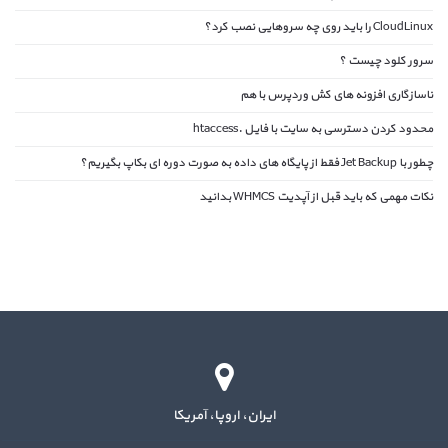
CloudLinux را باید روی چه سروهایی نصب کرد؟
سرور کلود چیست ؟
ناسازگاری افزونه های کش وردپرس با هم
محدود کردن دسترسی به سایت با فایل .htaccess
چطور با Jet Backup فقط از پایگاه های داده به صورت دوره ای بکاپ بگیریم؟
نکات مهمی که باید قبل از آپدیت WHMCS بدانید
ایران، اروپا، آمریکا