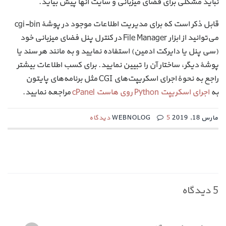
نباید مشکلی برای فضای میزبانی و سایت آنها پیش بیاید.
قابل ذکر است که برای مدیریت اطلاعات موجود در پوشهٔ cgi-bin
می‌توانید از ابزار File Manager در کنترل پنل فضای میزبانی خود
(سی پنل یا دایرکت ادمین) استفاده نمایید و به مانند هر سند یا
پوشهٔ دیگر، ساختار آن را تبیین نمایید. برای کسب اطلاعات بیشتر
راجع به نحوهٔ اجرای اسکریپت‌های CGI مثل برنامه‌های پایتون
به
اجرای اسکریپت Python روی هاست cPanel
مراجعه نمایید.
مارس 18, 2019 WEBNOLOG
5 دیدگاه
5 دیدگاه