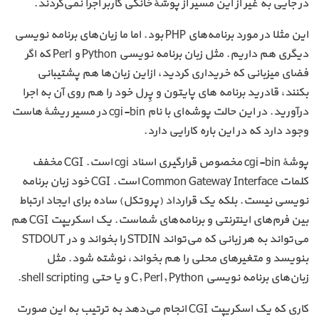
در جایی به غیر از این مسیر از پوشهٔ خانگی کاربر اجرا نمی‌گردند.
این مثلا در مورد برنامه‌های PHP بود. اما ما زبان‌های برنامه نویسی
دیگری هم داریم. مثل زبان برنامه نویسی Python و Perl که اگر
فضای میزبانی که خریداری کردید، ازاین زبان‌ها هم پشتیبانی
بکنند، قادرید برنامه های پایتون و پِرل خود را هم روی آن به اجرا
درآورید. در این حالت پوشه‌ای با نام cgi-bin در مسیر ریشهٔ هاست
وجود دارد که در این باره کارایی دارد.
پوشهٔ cgi-bin مخصوص قرارگیری اسناد cgi است. CGI مخفف
کلمات Common Gateway Interface است. CGI خود زبان برنامه
نویسی نیست. بلکه یک قرارداد (پروتکل) ساده برای ایجاد ارتباط
بین فرم‌های اینترنتی و برنامه‌های شماست. یک اسکریپت CGI هم
می‌تواند به هر زبانی که می‌تواند STDIN را بخواند و در STDOUT
بنویسد و متغیرهای محلی را هم بخواند، نوشته شود. مثل
زبان‌های برنامه نویسی C, Perl, Python و یا حتی shell scripting.
کاری که یک اسکریپت CGI انجام می‌دهد به ترتیب به این صورت