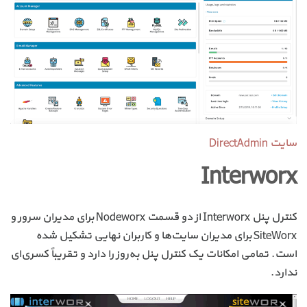
سایت DirectAdmin
Interworx
کنترل پنل Interworx از دو قسمت Nodeworx برای مدیران سرور و
SiteWorx برای مدیران سایت‌ها و کاربران نهایی تشکیل شده
است. تمامی امکانات یک کنترل پنل به‌روز را دارد و تقریباً کسری‌ای
ندارد.