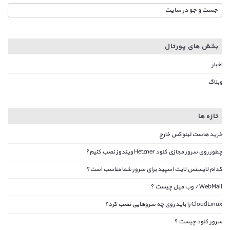
بخش های پورتال
اخبار
وبلاگ
تازه ها
خرید هاست لینوکس خارج
چطور روی سرور مجازی کلود Hetzner ویندوز نصب کنیم؟
کدام لایسنس لایت اسپید برای سرور شما مناسب است؟
WebMail / وب میل چیست ؟
CloudLinux را باید روی چه سروهایی نصب کرد؟
سرور کلود چیست ؟