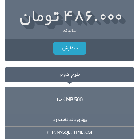
۴۸۶.۰۰۰ تومان
سالیانه
سفارش
طرح دوم
500 MB فضا
پهنای باند نامحدود
PHP, MySQL, HTML, CGI