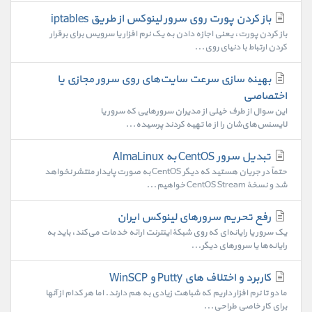
باز کردن پورت روی سرور لینوکس از طریق iptables
باز کردن پورت، یعنی اجازه دادن به یک نرم افزار یا سرویس برای برقرار
کردن ارتباط با دنیای روی...
بهینه سازی سرعت سایت‌های روی سرور مجازی یا
اختصاصی
این سوال از طرف خیلی از مدیران سرورهایی که سرور یا
لایسنس‌های‌شان را از ما تهیه کردند پرسیده...
تبدیل سرور CentOS به AlmaLinux
حتماً در جریان هستید که دیگر CentOS به صورت پایدار منتشر نخواهد
شد و نسخهٔ CentOS Stream خواهیم...
رفع تحریم سرورهای لینوکس ایران
یک سرور یا رایانه‌ای که روی شبکهٔ اینترنت ارائه خدمات می‌کند، باید به
رایانه‌ها یا سرورهای دیگر...
کاربرد و اختلاف های Putty و WinSCP
ما دو تا نرم افزار داریم که شباهت زیادی به هم دارند. اما هر کدام از آنها
برای کار خاصی طراحی...