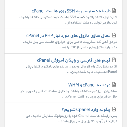
طریقه دسترسی به SSH روی هاست cPanel
شاید نیاز داشته باشید که به SSH هاست خود دسترسی داشته باشید.
این نیاز می‌تواند به علت استفاده از...
فعال سازی ماژول های مورد نیاز PHP در cPanel
در مواقعی که اسکریپت خاصی برای اجرا روی هاست سی پنل دارید،
حتما باید ماژول‌های خاصی از PHP را هم...
فیلم های فارسی و رایگان آموزش cPanel
اگر به دنبال یک راه کار عالی و بدون هزینه برای یادگیری کنترل پنل
cPanel هستید، ما به شما دیدن...
ورود به cPanel و WHM
مشتریان عزیز توجه داشته باشند؛ به دلیل مشکلات فنی و تحریم، در
حال حاضر برای ورود به اکانت cPanel...
چگونه وارد Cpanel شویم؟
پس از اینکه هاست Cpanel خود را از وبنولوگ سفارش دادید، می
توانید فوراً وارد کنترل پنل سی پنل شده...