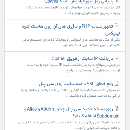
بازیابی رمز عبور فراموش شده Cpanel
اگر رمز عبور Cpanel خود را فراموش کردید، لازم نیست به ما تیکت
بزنید. از طریق ناحیه کاربری وبنولوگ...
تغییر نسخه PHP و ماژول های آن روی هاست کلود
لینوکس
یکی از امکانات هاست های لینوکس وبنولوگ که دارای سیستم عامل
کلود لینوکس هستند، این است که کاربر...
دریافت IP سایت از طریق Cpanel
در خیلی از مواقع شاید نیاز داشته باشید IP سایت خود را به دست
آورید. به عنوان یک وبمستر باید راجع...
رفع خطای SSL دامنه سایت روی سی پنل
در صورتی که هاست شما به تازگی راه اندازی شده باشد، یا دامنه را به
تازگی به هاست متصل کرده باشید،...
روی نسخه جدید سی پنل چطور Addon و Alias و
Subdomain اضافه کنیم؟
معمولا شرکت سی پنل روی هر نسخهٔ جدیدی که ارائه می‌کند، تغییراتی
را لحاظ می‌کند که خیلی از آنها...