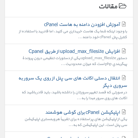
مقالات
آموزش افزودن دامنه به هاست cPanel
با وجود اینکه شما یک هاست خریداری می کنید، اما قادرید با استفاده از
کنترل پنل cPanel خود دامنه...
افزایش upload_max_filesize از طریق Cpanel
دستور upload_max_filesize یکی از دستورات تنظیمی درون پروندۀ
پیگربندیِ php است که میزان محدودیت...
انتقال دستی اکانت های سی پنل از روی یک سرور به
سروری دیگر
در صورتی که قصد تغییر سرورتان را داشته باشید، باید قادر باشید که
اکانت های روی سرور مبدا را به...
اپلیکیشن cPanel برای گوشی هوشمند
یکی از اپلیکیشن های پر استفاده برای تقریباً هر وبمستری اپلیکیشن
سی پنل است. این اپلیکیشن که به...