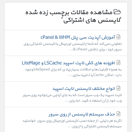
مشاهده مقالات برچسب زده شده
'لایسنس های اشتراکی'
آموزش آپدیت سی پنل cPanel & WHM
تفاوتی نمی‌کند که شما از لایسنس اورجینال یا لایسنس اشتراکی روی
سرور خود، برای داشتن cPanel &...
افزونه های کش لایت اسپید LSCache و LiteMage
به همراه قابلیت‌ها و امکانات بسیار زیادی که برای LiteSpeed وجود
دارد، امکان Cache یا ذخیره سازی...
انواع مختلف لایسنس لایت اسپید
لایت اسپید یک وب سرور است که به جای آپاچی می‌توانید روی سرور
وب خود از آن استفاده کنید. اما برای...
حذف سیستم لایسنس از روی سرور
اگر به هر دلیلی، از جمله نصب لایسنس اورجینال روی سرور، خواستید
سیستم لایسنس اشتراکی را از روی...