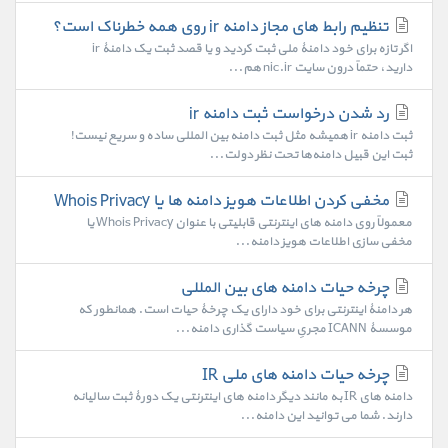
تنظیم رابط های مجاز دامنه ir روی همه خطرناک است؟
اگر تازه برای خود دامنۀ ملی ثبت کردید و یا قصد ثبت یک دامنۀ ir
دارید، حتماً درون سایت nic.ir هم...
رد شدن درخواست ثبت دامنه ir
ثبت دامنه ir همیشه مثل ثبت دامنه بین المللی ساده و سریع نیست!
ثبت این قبیل دامنه‌ها تحت نظر دولت...
مخفی کردن اطلاعات هویز دامنه ها یا Whois Privacy
معمولاً روی دامنه های اینترنتی قابلیتی با عنوان Whois Privacy یا
مخفی سازی اطلاعات هویز دامنه...
چرخه حیات دامنه های بین المللی
هر دامنۀ اینترنتی برای خود دارای یک چرخۀ حیات است. همانطور که
موسسۀ ICANN مجریِ سیاست گذاری دامنه...
چرخه حیات دامنه های ملی IR
دامنه های IR به مانند دیگر دامنه های اینترنتی یک دورۀ ثبت سالیانه
دارند. شما می توانید این دامنه...