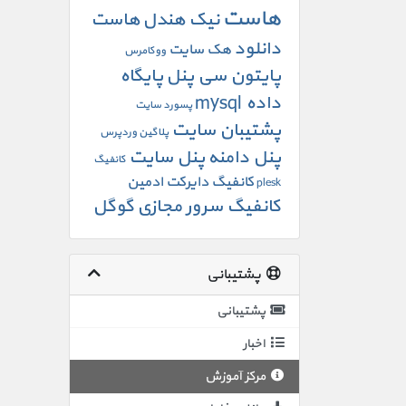
هاست
نیک هندل
هاست
دانلود
هک سایت
ووکامرس
پایتون سی پنل
پایگاه
داده mysql
پسورد سایت
پشتیبان سایت
پلاگین وردپرس
پنل دامنه
پنل سایت
کانفیگ
کانفیگ دایرکت ادمین
plesk
کانفیگ سرور مجازی
گوگل
پشتیبانی
پشتیبانی
اخبار
مرکز آموزش