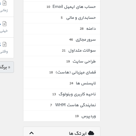
تنظی
حساب های ایمیل Email
10
زمانی که
حسابداری و مالی
5
چ
دامنه
28
خیلی 
سرور مجازی
46
ک
سوالات متداول
21
وقتی 
طراحی سایت
19
« برگ
فضای میزبانی (هاست)
18
لایسنس ها
24
ناحیه کاربری وبنولوگ
13
نمایندگی هاست WHM
7
وردپرس
19
ابر تگ ها