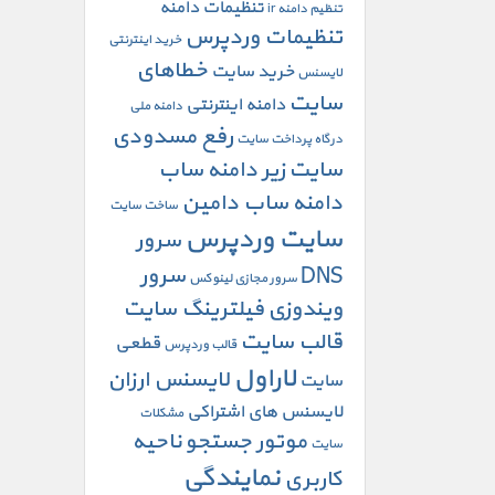
تنظیمات دامنه
تنظیم دامنه ir
تنظیمات وردپرس
خرید اینترنتی
خطاهای
خرید سایت
لایسنس
سایت
دامنه اینترنتی
دامنه ملی
رفع مسدودی
درگاه پرداخت سایت
سایت
زیر دامنه
ساب
دامنه
ساب دامین
ساخت سایت
سایت وردپرس
سرور
DNS
سرور
سرور مجازی لینوکس
ویندوزی
فیلترینگ سایت
قالب سایت
قطعی
قالب وردپرس
لاراول
لایسنس ارزان
سایت
لایسنس های اشتراکی
مشکلات
موتور جستجو
ناحیه
سایت
نمایندگی
کاربری