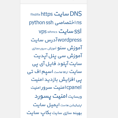
DNS سایت
https
filezilla
ns اختصاصی
ssh
python
ssl سایت
vps
whmcs
wordpress
آدرس سایت
آموزش سئو
آموزش سرور مجازی
آموزش سی پنل
آپدیت
سایت
آپلود فایل
آی پی
سایت
اسپم
اف تی
ارتقا هاست
پی
افزایش بازدید
امنیت
cpanel
امنیت سرور
امنیت
امنیت پسورد
وبسایت
ایمیل سایت
اپلیکیشن هاست
بکاپ سایت
بهینه سازی سایت