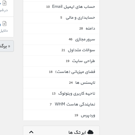
ح
حساب های ایمیل Email
10
در شر
حسابداری و مالی
5
رف
دامنه
28
دلایل مخ
سرور مجازی
46
« برگ
سوالات متداول
21
طراحی سایت
19
فضای میزبانی (هاست)
18
لایسنس ها
24
ناحیه کاربری وبنولوگ
13
نمایندگی هاست WHM
7
وردپرس
19
ابر تگ ها