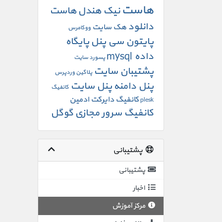
هاست
نیک هندل
هاست
دانلود
هک سایت
ووکامرس
پایتون سی پنل
پایگاه
داده mysql
پسورد سایت
پشتیبان سایت
پلاگین وردپرس
پنل دامنه
پنل سایت
کانفیگ
کانفیگ دایرکت ادمین
plesk
کانفیگ سرور مجازی
گوگل
پشتیبانی
پشتیبانی
اخبار
مرکز آموزش